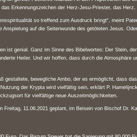
er das Erkennungszeichen der Herz-Jesu-Priester, das Herz, a
ensspiritualität so treffend zum Ausdruck bringt“, meint Pa
e Anspielung auf die Seitenwunde des getöteten Jesus. Oder 
en ist genial. Ganz im Sinne des Bibelwortes: Der Stein, de
nderte Heiler. Und wir hoffen, dass durch die Atmosphäre u
ß gestaltete, bewegliche Ambo, der es ermöglicht, dass das
zung der Krypta wird vielfältig sein, erklärt P. Hamelijnck
kzugsort für vielfältige neue Auszeitmöglichkeiten.
am Freitag, 11.06.2021 geplant, im Beisein von Bischof Dr.
00 Euro. Das Bistum Speyer hat die Sanierung mit 80.000 E