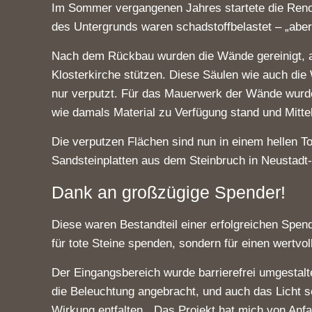
Im Sommer vergangenen Jahres startete die Renovi
des Untergrunds waren schadstoffbelastet – „abe
Nach dem Rückbau wurden die Wände gereinigt, aber
Klosterkirche stützen. Diese Säulen wie auch die 
nur verputzt. Für das Mauerwerk der Wände wurde
wie damals Material zu Verfügung stand und Mitte
Die verputzen Flächen sind nun in einem hellen T
Sandsteinplatten aus dem Steinbruch in Neustadt-
Dank an großzügige Spender!
Diese waren Bestandteil einer erfolgreichen Spen
für tote Steine spenden, sondern für einen wertv
Der Eingangsbereich wurde barrierefrei umgestalte
die Beleuchtung angebracht, und auch das Licht s
Wirkung entfalten. „Das Projekt hat mich von Anf