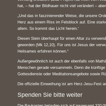
hat, – hat der Bildhauer nicht viel verändert – ab
„Und das in faszinierender Weise, die unsere Ord
Herz aus einem Riss im Felsblock auf. Eine stark
allem. So kommt das Licht herein.‘
Diesen Stein überhaupt für einen Altar zu verwend
geworden (Mk 12,10). Für uns ist Jesus der verwu
Heilsames erfahren können.“
Außergewöhnlich ist auch der ebenfalls von Mathä
Menschen gerade versammeln. Denn die künftige Nut
Gottesdienste oder Meditationsangebote sowie Rüc
Die offizielle Einweihung ist am Herz-Jesu-Fest 
Spenden Sie bitte weiter
Die Baukosten belaufen sich auf insgesamt 320.0