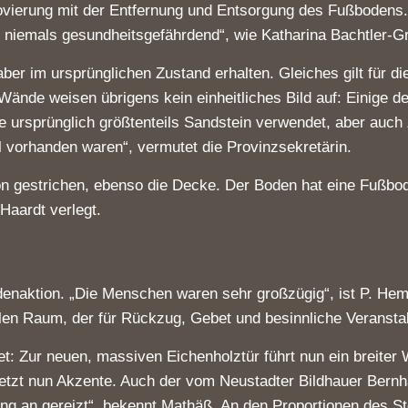
erung mit der Entfernung und Entsorgung des Fußbodens. Di
r niemals gesundheitsgefährdend“, wie Katharina Bachtler-
 im ursprünglichen Zustand erhalten. Gleiches gilt für die
Wände weisen übrigens kein einheitliches Bild auf: Einige d
 ursprünglich größtenteils Sandstein verwendet, aber auch
l vorhanden waren“, vermutet die Provinzsekretärin.
on gestrichen, ebenso die Decke. Der Boden hat eine Fußbo
Haardt verlegt.
denaktion. „Die Menschen waren sehr großzügig“, ist P. Hem
ollen Raum, der für Rückzug, Gebet und besinnliche Veranst
t: Zur neuen, massiven Eichenholztür führt nun ein breiter
etzt nun Akzente. Auch der vom Neustadter Bildhauer Bernha
ang an gereizt“, bekennt Mathäß. An den Proportionen des S