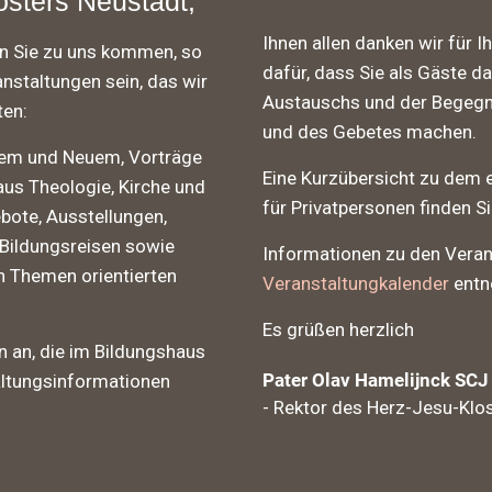
sters Neustadt,
Ihnen allen danken wir für
en Sie zu uns kommen, so
dafür, dass Sie als Gäste d
nstaltungen sein, das wir
Austauschs und der Begegnu
ten:
und des Gebetes machen.
rtem und Neuem, Vorträge
Eine Kurzübersicht zu dem 
aus Theologie, Kirche und
für Privatpersonen finden S
bote, Ausstellungen,
 Bildungsreisen sowie
Informationen zu den Vera
n Themen orientierten
Veranstaltungkalender
entn
Es grüßen herzlich
rn an, die im Bildungshaus
Pater Olav Hamelijnck SCJ
altungsinformationen
- Rektor des Herz-Jesu-Klos