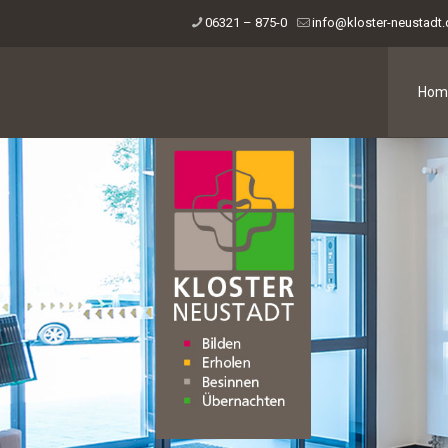
06321 – 875-0
info@kloster-neustadt
Hom