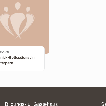
8/2026
knick-Gottesdienst im
sterpark
Bildungs- u. Gästehaus
S