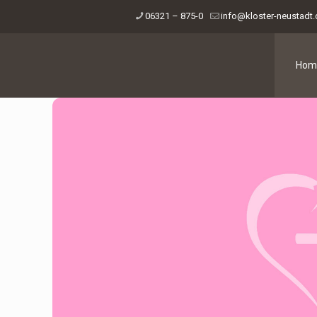
06321 – 875-0
info@kloster-neustadt
Hom