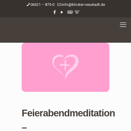
06321 – 875-0
info@kloster-neustadt.de
Feierabendmeditation
–