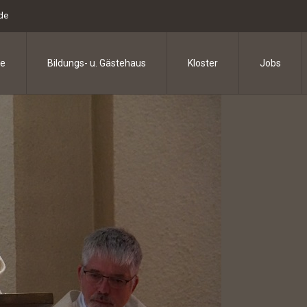
.de
e
Bildungs- u. Gästehaus
Kloster
Jobs