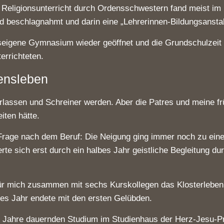
Religionsunterricht durch Ordensschwestern fand meist im Ke
d beschlagnahmt und darin eine „Lehrerinnen-Bildungsanstalt
seigene Gymnasium wieder geöffnet und die Grundschulzeit z
errichteten.
densleben
verlassen und Schreiner werden. Aber die Patres und meine f
iten hätte.
die Frage nach dem Beruf: Die Neigung ging immer noch zu e
rte sich erst durch ein halbes Jahr geistliche Begleitung du
r mich zusammen mit sechs Kurskollegen das Klosterleben in
es Jahr endete mit den ersten Gelübden.
s Jahre dauernden Studium im Studienhaus der Herz-Jesu-Pr