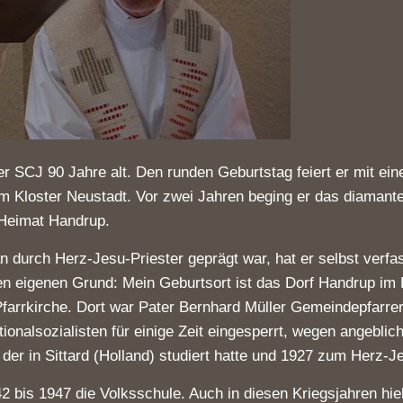
r SCJ 90 Jahre alt. Den runden Geburtstag feiert er mit e
 Kloster Neustadt. Vor zwei Jahren beging er das diamanten
 Heimat Handrup.
n durch Herz-Jesu-Priester geprägt war, hat er selbst verfa
nen eigenen Grund: Mein Geburtsort ist das Dorf Handrup im
 Pfarrkirche. Dort war Pater Bernhard Müller Gemeindepfarr
tionalsozialisten für einige Zeit eingesperrt, wegen angebl
der in Sittard (Holland) studiert hatte und 1927 zum Herz-J
bis 1947 die Volksschule. Auch in diesen Kriegsjahren hielt