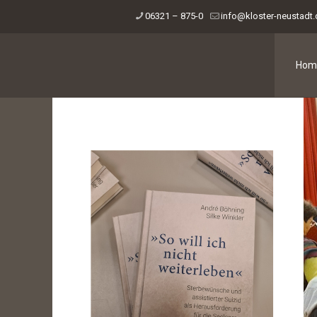
06321 – 875-0
info@kloster-neustadt
Hom