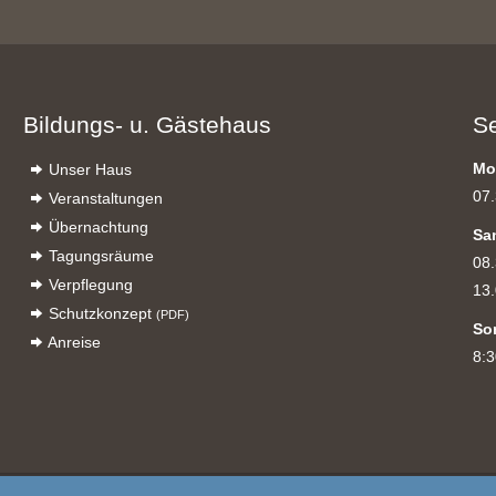
Bildungs- u. Gästehaus
S
Mo
Unser Haus
07.
Veranstaltungen
Übernachtung
Sa
Tagungsräume
08.
Verpflegung
13.
Schutzkonzept
(PDF)
So
Anreise
8:3